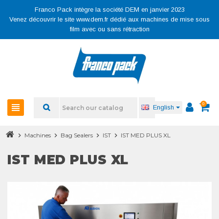
Franco Pack intègre la société DEM en janvier 2023
Venez découvrir le site www.dem.fr dédié aux machines de mise sous
film avec ou sans rétraction
0
view_headline
English
chevron_right
Machines
chevron_right
Bag Sealers
chevron_right
IST
chevron_right
IST MED PLUS XL
IST MED PLUS XL