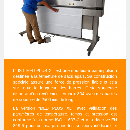
L' IST MED PLUS XL est une soudeuse par impulsion
destinée à la fermeture de sacs épais
.
Sa construction
spéciale assure une force de pression fiable et cela
sur toute la longueur des barres. Cette soudeuse
dispose d'un revêtement en inox 304 avec des barres
de soudure de 2500 mm de long.
La version "MED PLUS XL" avec validation des
paramètres de température, temps et pression est
conforme à la norme ISO 11607-2 et à la directive EN
868-5 pour un usage dans les secteurs médicaux et