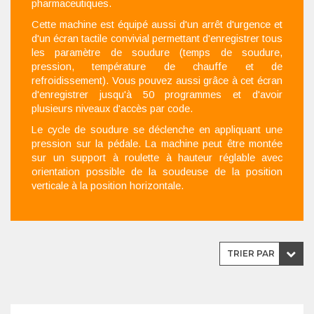
pharmaceutiques.
Cette machine est équipé aussi d'un arrêt d'urgence et
d'un écran tactile convivial permettant d'enregistrer tous
les paramètre de soudure (temps de soudure,
pression, température de chauffe et de
refroidissement). Vous pouvez aussi grâce à cet écran
d'enregistrer jusqu'à 50 programmes et d'avoir
plusieurs niveaux d'accès par code.
Le cycle de soudure se déclenche en appliquant une
pression sur la pédale. La machine peut être montée
sur un support à roulette à hauteur réglable avec
orientation possible de la soudeuse de la position
verticale à la position horizontale.
TRIER PAR