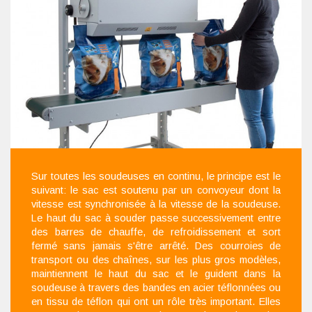
Sur toutes les soudeuses en continu, le principe est le
suivant: le sac est soutenu par un convoyeur dont la
vitesse est synchronisée à la vitesse de la soudeuse.
Le haut du sac à souder passe successivement entre
des barres de chauffe, de refroidissement et sort
fermé sans jamais s'être arrêté. Des courroies de
transport ou des chaînes, sur les plus gros modèles,
maintiennent le haut du sac et le guident dans la
soudeuse à travers des bandes en acier téflonnées ou
en tissu de téflon qui ont un rôle très important. Elles