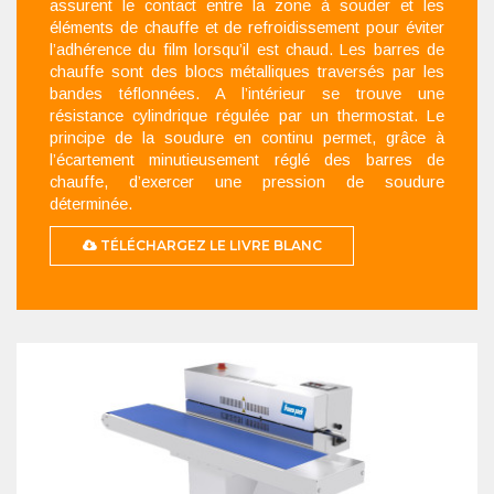
assurent le contact entre la zone à souder et les
éléments de chauffe et de refroidissement pour éviter
l’adhérence du film lorsqu’il est chaud. Les barres de
chauffe sont des blocs métalliques traversés par les
bandes téflonnées. A l’intérieur se trouve une
résistance cylindrique régulée par un thermostat. Le
principe de la soudure en continu permet, grâce à
l’écartement minutieusement réglé des barres de
chauffe, d’exercer une pression de soudure
déterminée.
TÉLÉCHARGEZ LE LIVRE BLANC