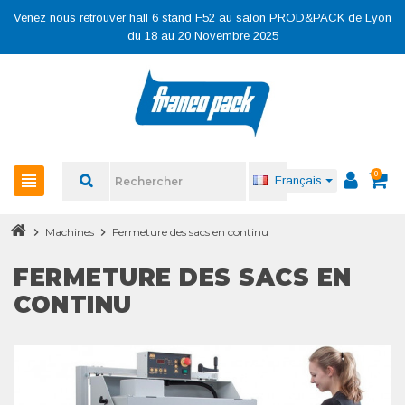
Venez nous retrouver hall 6 stand F52 au salon PROD&PACK de Lyon
du 18 au 20 Novembre 2025
0
view_headline
Français
chevron_right
Machines
chevron_right
Fermeture des sacs en continu
FERMETURE DES SACS EN
CONTINU